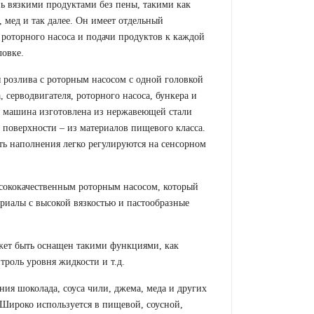
нь вязкими продуктами без пены, такими как
а, мед и так далее. Он имеет отдельный
 роторного насоса и подачи продуктов к каждой
овке.
 розлива с роторным насосом с одной головкой
, серводвигателя, роторного насоса, бункера и
я машина изготовлена из нержавеющей стали
е поверхности – из материалов пищевого класса.
ть наполнения легко регулируются на сенсорном
сококачественным роторным насосом, который
риалы с высокой вязкостью и пастообразные
жет быть оснащен такими функциями, как
троль уровня жидкости и т.д.
ния шоколада, соуса чили, джема, меда и других
 Широко используется в пищевой, соусной,