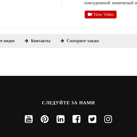
повседневной химической и
View Video
е видео
Контакты
Cмотрите также
ская взрывобезопасная машина для розлива эпоксидно
ом с одной головкой состоит из PLC-контроллера, серводвигателя, рото
ется для: отвердителя, эпоксидной смолы, вспомогательной промышленн
 304, а материалы контактных поверхностей - из пищевых материалов. 
ные бочки 1-10 л. Эта взрывобезопасная двухголовочная машина для ро
расив.
оторый подходит для розлива непенящихся жидких материалов типа отве
 прост в эксплуатации,...
требует замены деталей, может быстро регулировать и заменять бутылки
спецификаций.
СЛЕДУЙТЕ ЗА НАМИ
1 форсунка
ля розлива косметики
10-500 мл (по индивидуальным размерам)
ка состоит из смеси химических соединений, полученных либо из приро