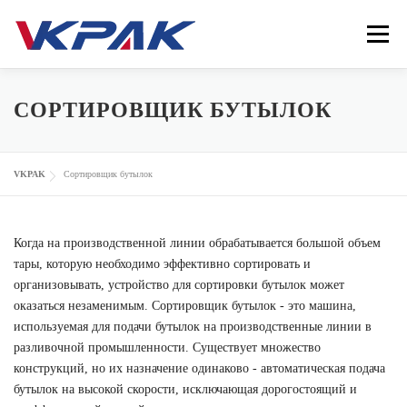
Перейти
к
Меню
содержимому
ГЛАВНАЯ
СОРТИРОВЩИК БУТЫЛОК
ФАСОВОЧНО УПАКОВОЧНАЯ МАШИНА
VKPAK
Сортировщик бутылок
ОТРАСЛИ
VKPAK
РЕСУРСЫ
КОНТАКТЫ
Когда на производственной линии обрабатывается большой объем
тары, которую необходимо эффективно сортировать и
организовывать, устройство для сортировки бутылок может
оказаться незаменимым. Сортировщик бутылок - это машина,
LANGUAGE
используемая для подачи бутылок на производственные линии в
разливочной промышленности. Существует множество
конструкций, но их назначение одинаково - автоматическая подача
бутылок на высокой скорости, исключающая дорогостоящий и