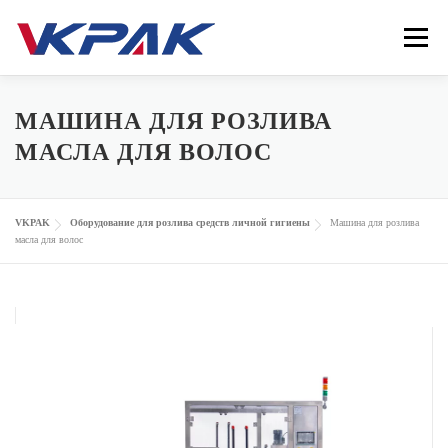
Перейти
к
Меню
содержимому
ГЛАВНАЯ
МАШИНА ДЛЯ РОЗЛИВА
МАСЛА ДЛЯ ВОЛОС
ФАСОВОЧНО УПАКОВОЧНАЯ МАШИНА
VKPAK
Оборудование для розлива средств личной гигиены
Машина для розлива
масла для волос
ОТРАСЛИ
VKPAK
РЕСУРСЫ
КОНТАКТЫ
LANGUAGE