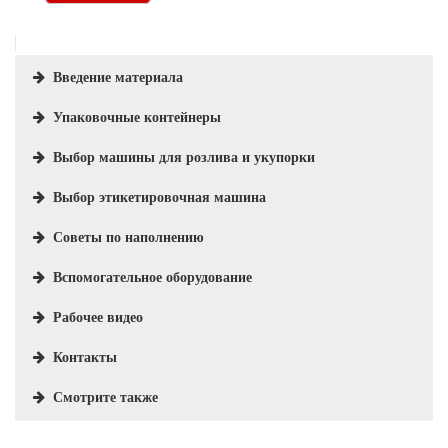
Введение материала
Упаковочные контейнеры
Выбор машины для розлива и укупорки
Выбор этикетировочная машина
Советы по наполнению
Вспомогательное оборудование
Рабочее видео
Контакты
Cмотрите также
Масло для волос - это косметическое средство, используемое для
Распространенные типы контейнеров, используемых для упаковки
Для розлива масла для волос на рынке распространены
Этикетировочная машина для масла для волос - это тип машины,
При розливе масла для волос необходимо соблюдать несколько мер